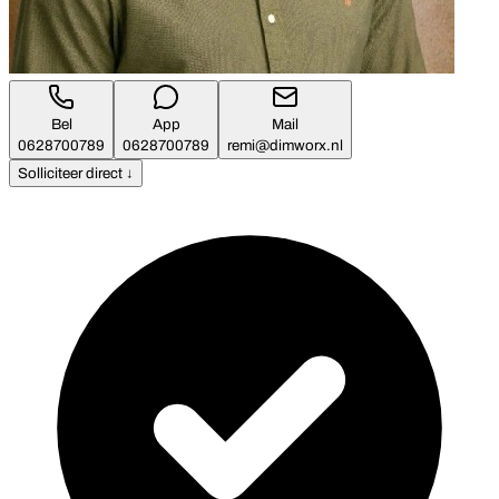
Bel
App
Mail
0628700789
0628700789
remi@dimworx.nl
Solliciteer direct ↓