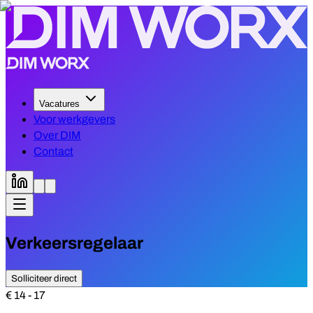
Vacatures
Voor werkgevers
Over DIM
Contact
Verkeersregelaar
Solliciteer direct
€ 14 - 17