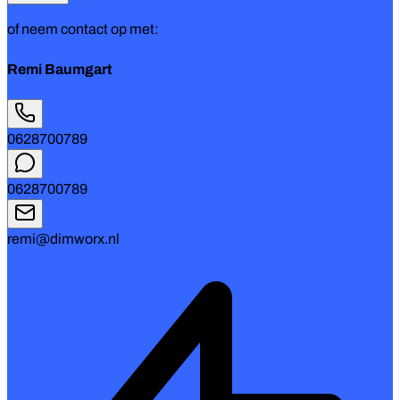
of neem contact op met:
Remi Baumgart
0628700789
0628700789
remi@dimworx.nl