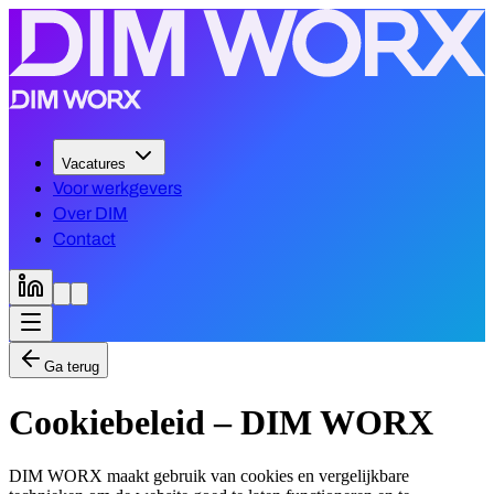
Vacatures
Voor werkgevers
Over DIM
Contact
Ga terug
Cookiebeleid – DIM WORX
DIM WORX maakt gebruik van cookies en vergelijkbare