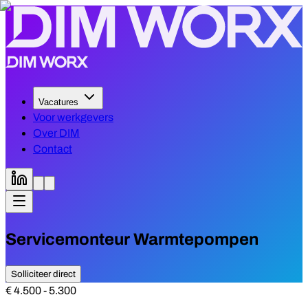
Vacatures
Voor werkgevers
Over DIM
Contact
Servicemonteur Warmtepompen
Solliciteer direct
€ 4.500 - 5.300