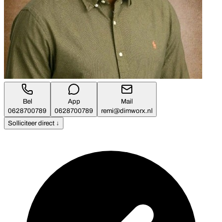
Bel
App
Mail
0628700789
0628700789
remi@dimworx.nl
Solliciteer direct ↓