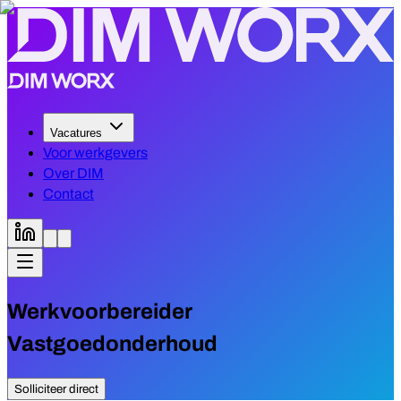
Vacatures
Voor werkgevers
Over DIM
Contact
Werkvoorbereider
Vastgoedonderhoud
Solliciteer direct