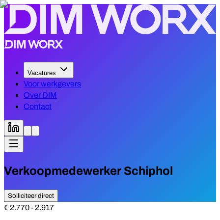
Vacatures
Voor werkgevers
Over DIM
Contact
Verkoopmedewerker Schiphol
Solliciteer direct
€ 2.770 - 2.917