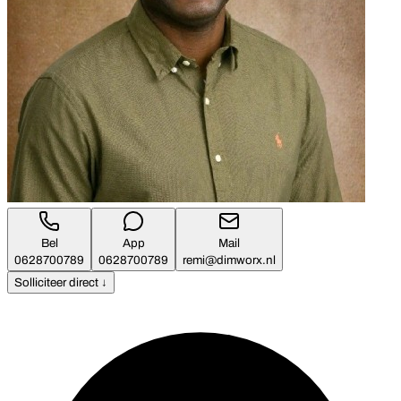
Bel
App
Mail
0628700789
0628700789
remi@dimworx.nl
Solliciteer direct ↓