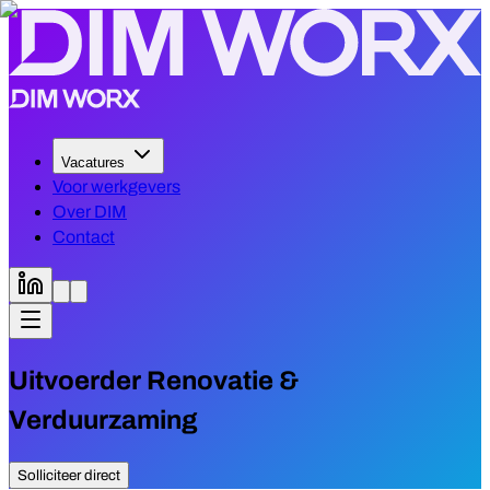
Vacatures
Voor werkgevers
Over DIM
Contact
Uitvoerder Renovatie &
Verduurzaming
Solliciteer direct