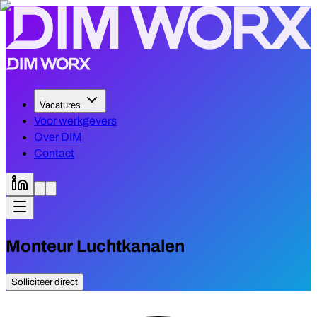
Vacatures
Voor werkgevers
Over DIM
Contact
Monteur Luchtkanalen
Solliciteer direct