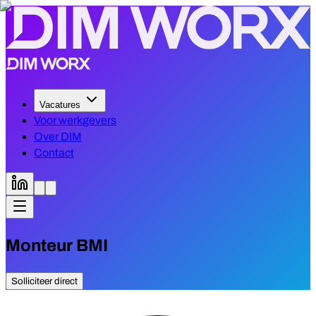
Vacatures
Voor werkgevers
Over DIM
Contact
Monteur BMI
Solliciteer direct