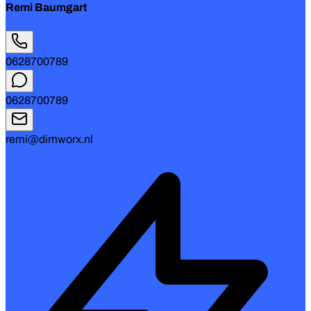
Remi Baumgart
0628700789
0628700789
remi@dimworx.nl