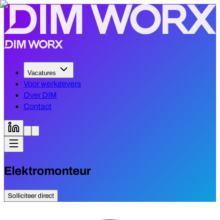
Vacatures
Voor werkgevers
Over DIM
Contact
Elektromonteur
Solliciteer direct