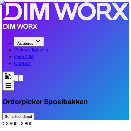
Vacatures
Voor werkgevers
Over DIM
Contact
Orderpicker Spoelbakken
Solliciteer direct
€ 2.500 - 2.800