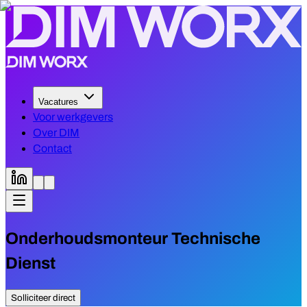
Vacatures
Voor werkgevers
Over DIM
Contact
Onderhoudsmonteur Technische
Dienst
Solliciteer direct