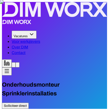
Vacatures
Voor werkgevers
Over DIM
Contact
Onderhoudsmonteur
Sprinklerinstallaties
Solliciteer direct