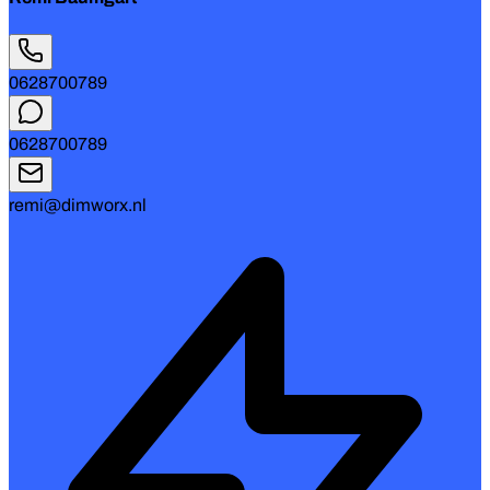
0628700789
0628700789
remi@dimworx.nl