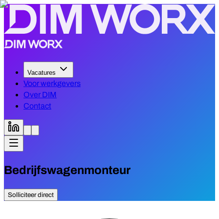
Vacatures
Voor werkgevers
Over DIM
Contact
Bedrijfswagenmonteur
Solliciteer direct